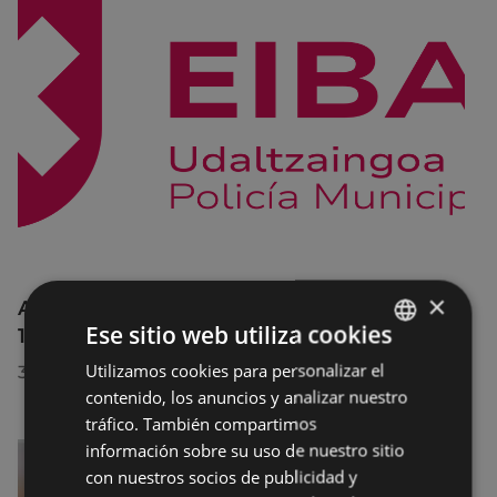
×
Afecciones al tráfico en la calle Egogain del
Ese sitio web utiliza cookies
10 al 23 de agosto, por motivo de obras
Utilizamos cookies para personalizar el
BASQUE
30/07/2026
contenido, los anuncios y analizar nuestro
SPANISH
tráfico. También compartimos
información sobre su uso de nuestro sitio
con nuestros socios de publicidad y