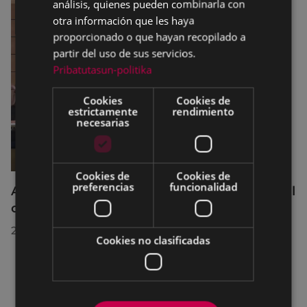
análisis, quienes pueden combinarla con
otra información que les haya
proporcionado o que hayan recopilado a
partir del uso de sus servicios.
Pribatutasun-politika
Cookies
Cookies de
estrictamente
rendimiento
necesarias
Cookies de
Cookies de
preferencias
funcionalidad
Acuerdos adoptados por el Pleno Municipal
celebrado el 27 de julio de 2026
28/07/2026
Cookies no clasificadas