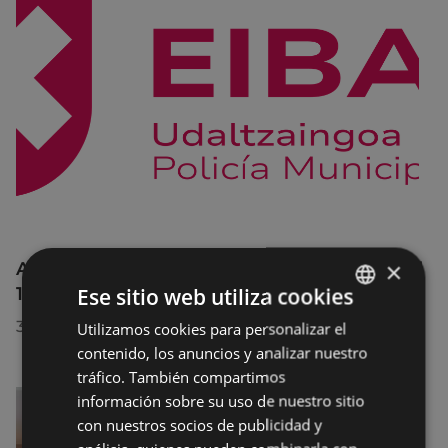
×
Afecciones al tráfico en la calle Egogain del
10 al 23 de agosto, por motivo de obras
Ese sitio web utiliza cookies
30/07/2026
Utilizamos cookies para personalizar el
BASQUE
contenido, los anuncios y analizar nuestro
SPANISH
tráfico. También compartimos
información sobre su uso de nuestro sitio
con nuestros socios de publicidad y