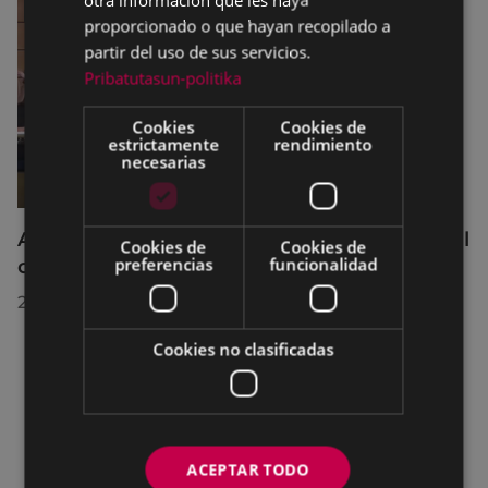
proporcionado o que hayan recopilado a
partir del uso de sus servicios.
Pribatutasun-politika
Cookies
Cookies de
estrictamente
rendimiento
necesarias
Acuerdos adoptados por el Pleno Municipal
Cookies de
Cookies de
preferencias
funcionalidad
celebrado el 27 de julio de 2026
28/07/2026
Cookies no clasificadas
ACEPTAR TODO