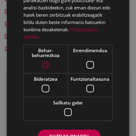
partekatzen dugu gure publizitate- eta
analisi-bazkideekin, zuk eman diezun edo
Presupuestos 2015
haiek beren zerbitzuak erabiltzeagatik
bildu duten beste informazio batzuekin
Presupuestos 2014
konbina dezaketenak.
Pribatutasun-
Presupuestos 2013
politika
Presupuestos 2012
Behar-
Errendimendua
beharrezkoa
Bideratzea
Funtzionaltasuna
¿Qué es Transparencia?
Equipo de Transparencia Municipal
Sailkatu gabe
Carta de Servicios
Plan de Comunicación y Transparencia
2025-2028