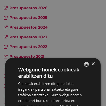
Presupuestos 2026
Presupuestos 2025
Presupuestos 2024
Presupuestos 2023
Presupuestos 2022
Presupuesto 2021
×
Presupuestos 2020
Webgune honek cookieak
erabiltzen ditu
Presupuestos 2019
BASQUE
Cookieak erabiltzen ditugu edukia,
SPANISH
Presupuestos 2018
iragarkiak pertsonalizatzeko eta gure
trafikoa aztertzeko. Gure webgunearen
Presupuestos 2017
erabilerari buruzko informazioa ere
Presupuestos 2016