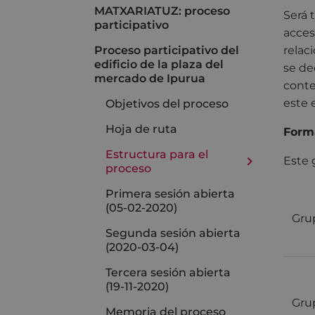
MATXARIATUZ: proceso
Será 
participativo
acces
Proceso participativo del
relac
edificio de la plaza del
se de
mercado de Ipurua
conte
este 
Objetivos del proceso
Hoja de ruta
Forma
Estructura para el
Este 
proceso
Primera sesión abierta
(05-02-2020)
Gru
Segunda sesión abierta
(2020-03-04)
Tercera sesión abierta
(19-11-2020)
Gru
Memoria del proceso