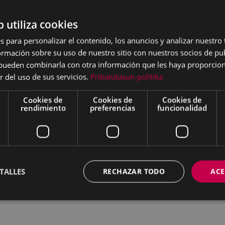
bajar en cada sesión serán las siguientes:
b utiliza cookies
Localización del proceso, explica
mera sesión
s para personalizar el contenido, los anuncios y analizar nuestro
Análisis del diagnóstico y de las 
erta
mación sobre su uso de nuestro sitio con nuestros socios de pub
personales) para el uso del edifici
 febrero de
s pueden combinarla con otra información que les haya proporci
Elaboración de valores
0
r del uso de sus servicios.
Pribatutasun-politika
Analizar y decidir la viabilidad de 
Cookies de
Cookies de
Cookies de
unda sesión
rendimiento
preferencias
funcionalidad
Reflexión organizativa y de gesti
erta
Primer borrador de gestión
e marzo de 2020
cera sesión
Definir la propuesta de gestión y
erta
Definir las bases para el uso del ed
TALLES
RECHAZAR TODO
ACE
determinará
Cierre del proceso
 adelante