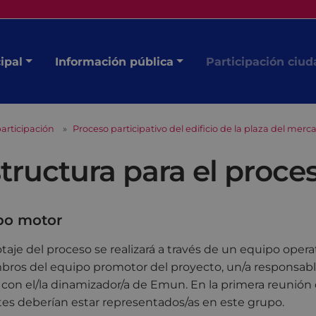
ipal
Información pública
Participación ciu
articipación
Proceso participativo del edificio de la plaza del mer
tructura para el proce
po motor
lotaje del proceso se realizará a través de un equipo oper
ros del equipo promotor del proyecto, un/a responsable
 con el/la dinamizador/a de Emun. En la primera reunión 
es deberían estar representados/as en este grupo.