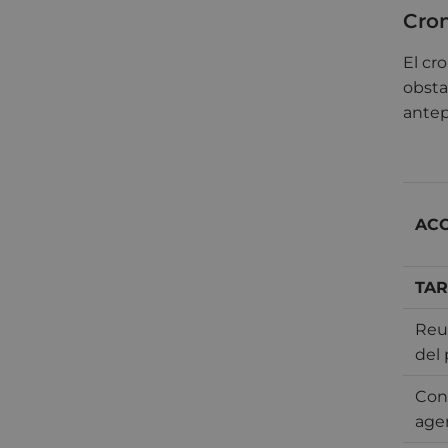
Cro
El cr
obsta
antep
AC
TAR
Reu
del
Cont
agen