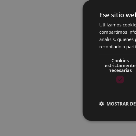
a tra
Ese sitio we
Pri
Utilizamos cookie
abi
compartimos infor
5 de
análisis, quiene
202
recopilado a parti
Cookies
Seg
estrictamente
abi
necesarias
4 d
Ter
abi
MOSTRAR DE
Se 
más