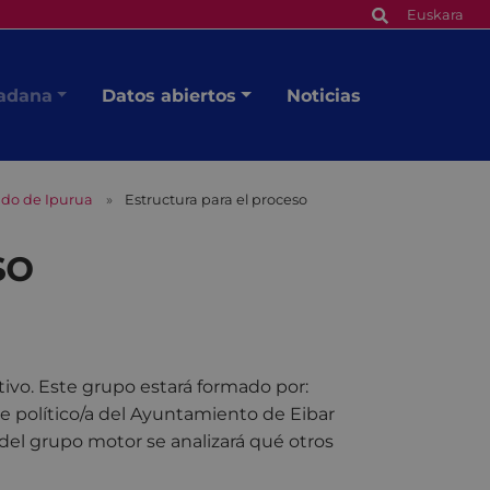
Euskara
dadana
Datos abiertos
Noticias
cado de Ipurua
Estructura para el proceso
so
ativo. Este grupo estará formado por:
 político/a del Ayuntamiento de Eibar
del grupo motor se analizará qué otros