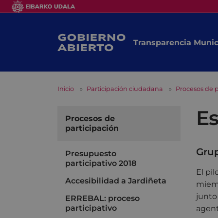
Transparencia Munic
Inicio
Participación ciudadana
Procesos de p
Es
Procesos de
participación
Gru
Presupuesto
participativo 2018
El pi
Accesibilidad a Jardiñeta
miemb
junto
ERREBAL: proceso
participativo
agent