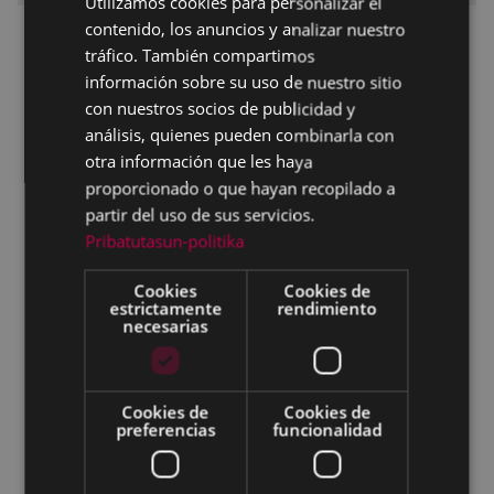
Utilizamos cookies para personalizar el
contenido, los anuncios y analizar nuestro
Presupuesto participativo 2018
SPANISH
tráfico. También compartimos
Principios que inspiran el proceso del
información sobre su uso de nuestro sitio
presupuesto participativo
con nuestros socios de publicidad y
análisis, quienes pueden combinarla con
Liderazgo del proceso del presupuesto
participativo
otra información que les haya
proporcionado o que hayan recopilado a
¿Quién puede participar?
partir del uso de sus servicios.
¿Cómo participar?
Pribatutasun-politika
Fases del proceso del Presupuesto
Cookies
Cookies de
Participativo
estrictamente
rendimiento
necesarias
Propuestas ciudadanas
Accesibilidad a Jardiñeta
Cookies de
Cookies de
ERREBAL: proceso participativo
preferencias
funcionalidad
MATXARIATUZ: proceso participativo