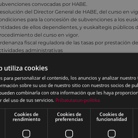
ubvenciones convocadas por HABE.
esolución del Director General de HABE, del curso en vigo
ondiciones para la concesión de subvenciones a los eusk
ntidades de ellos dependientes, y euskaltegis públicos d
rocedimiento del curso en vigor.
rdenanza fiscal reguladora de las tasas por prestación de 
ctividades administrativas
alendario fiscal.
ey Orgánica 15/1999, de 13 de diciembre, de Protección d
b utiliza cookies
eglamento 2016/679 Del Parlamento Europeo y del Consejo
s para personalizar el contenido, los anuncios y analizar nuestro
rotección de las personas físicas en lo que respecta al 
mación sobre su uso de nuestro sitio con nuestros socios de pub
rdenanza del Euskara.
s pueden combinarla con otra información que les haya proporci
r del uso de sus servicios.
Pribatutasun-politika
Cookies de
Cookies de
Cookies de
rendimiento
preferencias
funcionalidad