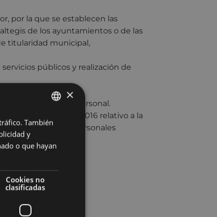
r, por la que se establecen las
altegis de los ayuntamientos o de las
e titularidad municipal,
servicios públicos y realización de
×
e Datos de Carácter Personal.
 de 27 de abril de 2016 relativo a la
 tráfico. También
BASQUE
tratamiento de datos personales
licidad y
SPANISH
onado o que hayan
Cookies no
clasificadas