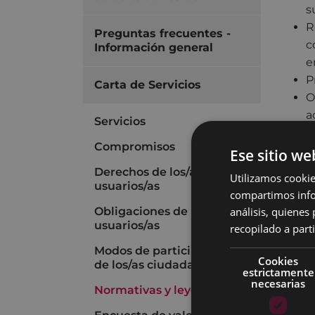
s
R
Preguntas frecuentes -
c
Información general
e
P
Carta de Servicios
O
a
Servicios
C
Compromisos
L
Ese sitio we
R
Derechos de los/as
Utilizamos cookie
p
usuarios/as
compartimos infor
O
análisis, quiene
Obligaciones de los/as
usuarios/as
recopilado a parti
Modos de participación
Cookies
de los/as ciudadanos/as
estrictamente
necesarias
Normativas y leyes