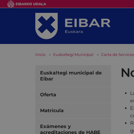
Inicio
Euskaltegi Municipal
Carta de Servicio
No
Euskaltegi municipal de
Eibar
L
Oferta
e
E
Matrícula
c
R
Exámenes y
g
acreditaciones de HABE