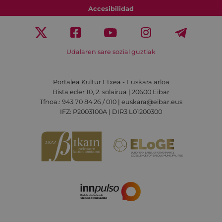
Accesibilidad
Udalaren sare sozial guztiak
Portalea Kultur Etxea - Euskara arloa
Bista eder 10, 2. solairua | 20600 Eibar
Tfnoa.: 943 70 84 26 / 010 | euskara@eibar.eus
IFZ: P2003100A | DIR3 L01200300