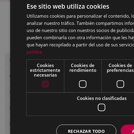
Ese sitio web utiliza cookies
Utilizamos cookies para personalizar el contenido, l
1
2
3 elementos siguientes
>
analizar nuestro tráfico. También compartimos inf
uso de nuestro sitio con nuestros socios de publicid
pueden combinarla con otra información que les h
que hayan recopilado a partir del uso de sus servici
politika
Euskaltegi municipal de Eibar
Cookies
Cookies de
Cookies de
estrictamente
rendimiento
preferencias
necesarias
Oferta
Matrícula
Cookies no clasificadas
Exámenes y acreditaciones de HABE
Preguntas frecuentes - Información general
RECHAZAR TODO