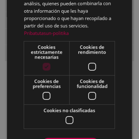
análisis, quienes pueden combinarla con
Matrícula
otra información que les haya
proporcionado o que hayan recopilado a
Exámenes y acreditaciones de HABE
partir del uso de sus servicios.
Pribatutasun-politika
Preguntas frecuentes - Información general
Cookies
Cookies de
estrictamente
rendimiento
Carta de Servicios
necesarias
Servicios
Compromisos
Cookies de
Cookies de
preferencias
funcionalidad
Derechos de los/as usuarios/as
Obligaciones de los/as usuarios/as
Cookies no clasificadas
Modos de participación de los/as
ciudadanos/as
Normativas y leyes