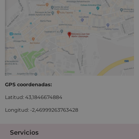
GPS coordenadas:
Latitud: 43,1846674884
Longitud: -2,46999263763428
Servicios