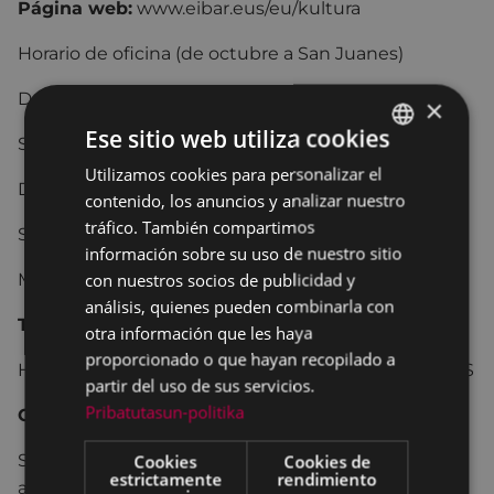
Página web:
www.eibar.eus/eu/kultura
Horario de oficina (de octubre a San Juanes)
De lunes a viernes: 09:00-21:30
×
Ese sitio web utiliza cookies
Sábado: 10:00-13:30 / 16:00-21:00
Utilizamos cookies para personalizar el
BASQUE
Domingo: 10:00-13:00 / 16:00-21:00
contenido, los anuncios y analizar nuestro
SPANISH
tráfico. También compartimos
SALA DE EXPOSICIONES
información sobre su uso de nuestro sitio
con nuestros socios de publicidad y
Martes-domingo 18:30 -20:30
análisis, quienes pueden combinarla con
TEATRO COLISEO
otra información que les haya
proporcionado o que hayan recopilado a
Horario de venta de entradas: VENTA DE ENTRADAS
partir del uso de sus servicios.
Pribatutasun-politika
Cine:
Sesión de las 17.00: La taquilla se abre una hora
Cookies
Cookies de
estrictamente
rendimiento
antes. Las demás sesiones: media hora antes.