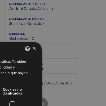
RESPONSABLE POLÍTICO
Andoni Zabala Atristain
RESPONSABLE TÉCNICO
Jose Luis Gonzalez
DIRECCIÓN
Bista Eder, 10
×
TELÉFONO
943 708439
 tráfico. También
BASQUE
CORREO ELECTRÓNICO
licidad y
kultura@eibar.eus
SPANISH
onado o que hayan
ALQUILER DE LOCALES
pegora@eibar.eus / 943 708400 -
010
Cookies no
clasificadas