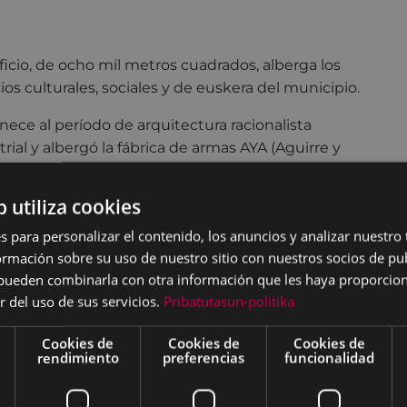
ificio, de ocho mil metros cuadrados, alberga los
cios culturales, sociales y de euskera del municipio.
nece al período de arquitectura racionalista
trial y albergó la fábrica de armas AYA (Aguirre y
abal). El proyecto de rehabilitación del edificio en
amiento socio-cultural fue realizado por los
b utiliza cookies
tectos José Manuel Muñagorri, Javier Marquet y Luis
s para personalizar el contenido, los anuncios y analizar nuestro
laica.
mación sobre su uso de nuestro sitio con nuestros socios de pub
ra: Biblioteca Juan San Martín, Sala de Exposiciones,
s pueden combinarla con otra información que les haya proporci
 de Actos, salas de reuniones, sala de danza, talleres
r del uso de sus servicios.
Pribatutasun-politika
na, fotografía, grabado, manualidades), Escuela de
Cookies de
Cookies de
Cookies de
o, Escuela de Cerámica, Escuela de Música Juan
rendimiento
preferencias
funcionalidad
sta Gisasola y Museo de la Industria Armera
.
ra: Euskaltegi Municipal.