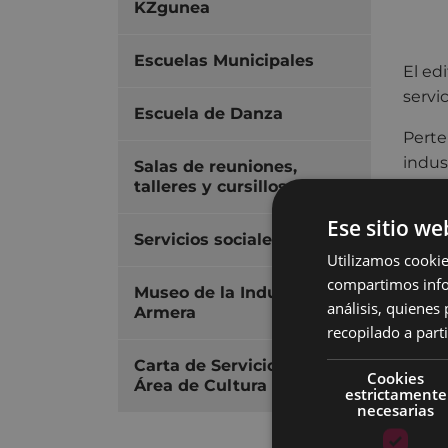
KZgunea
Escuelas Municipales
El ed
servi
Escuela de Danza
Perte
indus
Salas de reuniones,
talleres y cursillos
Aranz
equip
Ese sitio we
arqui
Servicios sociales
Utilizamos cookie
Mª Zu
compartimos infor
Museo de la Industria
Cultu
análisis, quiene
Armera
Salón
recopilado a parti
(coci
Carta de Servicios del
Cookies
Dibuj
Área de Cultura
estrictamente
Bauti
necesarias
Euske