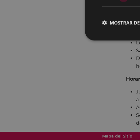
Gizart
MOSTRAR DE
Hora
L
S
D
h
Horar
J
a
A
S
d
Mapa del Sitio