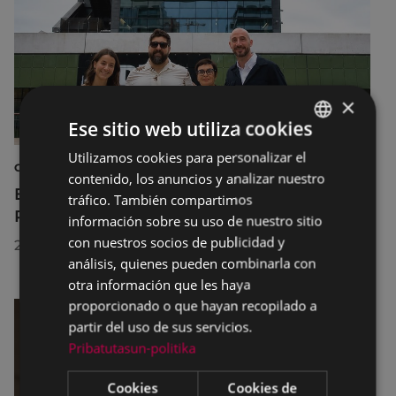
×
Ese sitio web utiliza cookies
Utilizamos cookies para personalizar el
BASQUE
CULTURA
contenido, los anuncios y analizar nuestro
SPANISH
El Museo de la Industria Armera recibe el
tráfico. También compartimos
Premio Delta Cultura a la Trayectoria 2026
información sobre su uso de nuestro sitio
con nuestros socios de publicidad y
23/07/2026
análisis, quienes pueden combinarla con
otra información que les haya
proporcionado o que hayan recopilado a
partir del uso de sus servicios.
Pribatutasun-politika
Cookies
Cookies de