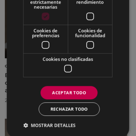
estrictamente
rendimiento
necesarias
Cookies de
Cookies de
preferencias
funcionalidad
Cookies no clasificadas
CINE AL AIRE LIBRE
El cine al aire libre regresa a Untzaga con
cuatro proyecciones durante el mes de
agosto
ACEPTAR TODO
22/07/2026
RECHAZAR TODO
MOSTRAR DETALLES