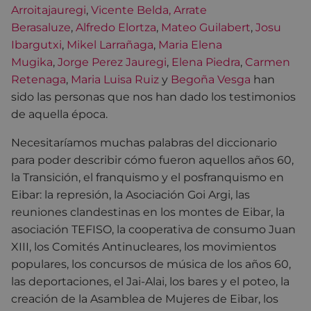
Arroitajauregi
,
Vicente Belda,
Arrate
Berasaluze
,
Alfredo Elortza
,
Mateo Guilabert
,
Josu
Ibargutxi
,
Mikel Larrañaga
,
Maria Elena
Mugika
,
Jorge Perez Jauregi
,
Elena Piedra
,
Carmen
Retenaga
,
Maria Luisa Ruiz
y
Begoña Vesga
han
sido las personas que nos han dado los testimonios
de aquella época.
N
ecesitaríamos muchas palabras del diccionario
para poder describir cómo fueron aquellos años 60,
la Transición, el franquismo y el posfranquismo en
Eibar: la represión, la Asociación Goi Argi, las
reuniones clandestinas en los montes de Eibar, la
asociación TEFISO, la cooperativa de consumo Juan
XIII, los Comités Antinucleares, los movimientos
populares, los concursos de música de los años 60,
las deportaciones, el Jai-Alai, los bares y el poteo, la
creación de la Asamblea de Mujeres de Eibar, los