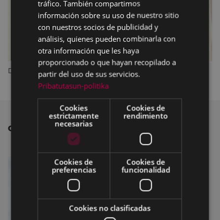
tráfico. También compartimos
información sobre su uso de nuestro sitio
con nuestros socios de publicidad y
análisis, quienes pueden combinarla con
otra información que les haya
proporcionado o que hayan recopilado a
Datos de la población de Eibar en 1969. Revista Eibar
partir del uso de sus servicios.
Pribatutasun-politika
Cookies
Cookies de
estrictamente
rendimiento
necesarias
OTRAS NOTICIAS
Cookies de
Cookies de
preferencias
funcionalidad
Cookies no clasificadas