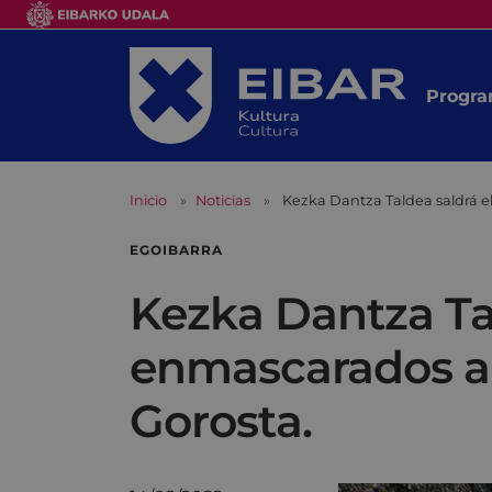
Progra
Inicio
Noticias
Kezka Dantza Taldea saldrá el
EGOIBARRA
Kezka Dantza Tal
enmascarados a l
Gorosta.