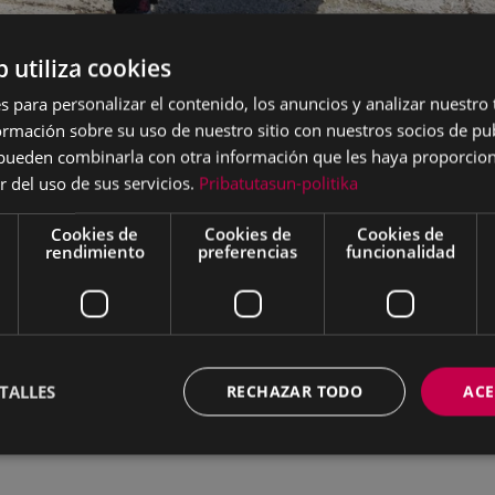
b utiliza cookies
 Carnaval y las comparsas eibarresas acudirán a los ca
s para personalizar el contenido, los anuncios y analizar nuestro
osta el sábado, día 19 de febrero. La última salida fue 
mación sobre su uso de nuestro sitio con nuestros socios de pub
s pueden combinarla con otra información que les haya proporci
drá el día 19 de febrero a las 8:30 de la mañana desde la 
r del uso de sus servicios.
Pribatutasun-politika
izar el recorrido de los “koko-dantzak” por los caseríos e
 a las tres de la tarde. El recorrido será el siguiente: Or
Cookies de
Cookies de
Cookies de
rendimiento
preferencias
funcionalidad
Agirreazpikoa, Azaldegigainekoa, Nagiorbe, Nagiorbebeko
i, Mandiolagainekoa, Mandiolazpikoa y Arlaban.
os carnavales eibarreses del 2022 aparecen los danzantes
rentes personaejs: los engañadores, los gorgojos, los zorr
io, Kattalin y Manuela, Batista kojua, la Virgen, Martin e
TALLES
RECHAZAR TODO
ACE