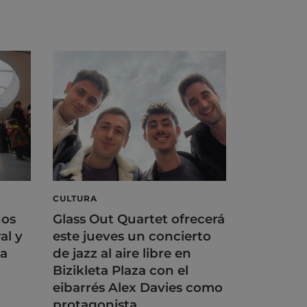
CULTURA
ños
Glass Out Quartet ofrecerá
al y
este jueves un concierto
na
de jazz al aire libre en
Bizikleta Plaza con el
eibarrés Alex Davies como
protagonista