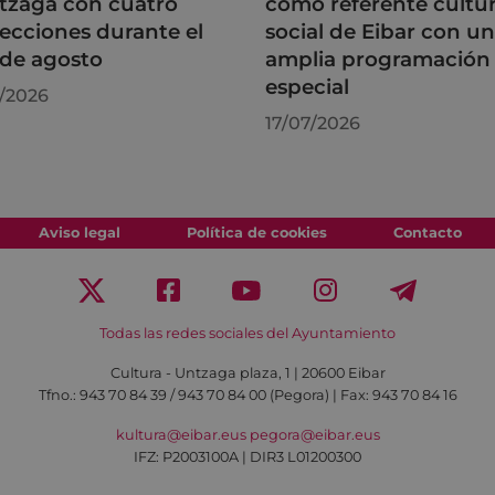
tzaga con cuatro
como referente cultur
ecciones durante el
social de Eibar con u
de agosto
amplia programación
especial
/2026
17/07/2026
Aviso legal
Política de cookies
Contacto
Todas las redes sociales del Ayuntamiento
Cultura - Untzaga plaza, 1 | 20600 Eibar
Tfno.:
943 70 84 39 / 943 70 84 00 (Pegora)
| Fax: 943 70 84 16
kultura@eibar.eus
pegora@eibar.eus
IFZ: P2003100A | DIR3 L01200300