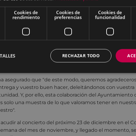
 en el propio Coliseo y en los soportales del Ayuntamient
Cookies de
Cookies de
Cookies de
rendimiento
preferencias
funcionalidad
lcalde eibarrés Jon Iraola se ha dirigido al grupo eibarrés p
de que sois los mayores exponentes de los boleros en nu
eváis siempre a Eibar por bandera, consideré importante
Ayuntamiento de Eibar colaborase en este proyecto musica
 una partida económica para ayudar al Trío Medianoche
TALLES
RECHAZAR TODO
ACE
presentará en tres meses, y que continuará deleitando l
s y nosotras", ha añadido.
 ha asegurado que "de este modo, queremos agradeceros
entrega y vuestro buen hacer, deleitándonos con vuestr
tunidad. Y, por ello, esta colaboración del Ayuntamiento 
s solo una muestra de lo que valoramos tener en nuestr
estro".
 acudir al concierto del próximo 23 de diciembre en el Col
 semana del mes de noviembre, y llegado el momento, se