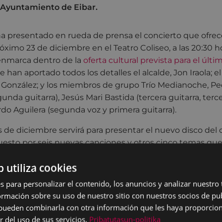
 Ayuntamiento de Eibar.
 presentado en rueda de prensa el concierto que ofrece
ximo 23 de diciembre en el Teatro Coliseo, a las 20:30 h
 enmarca dentro de la
oferta cultural prevista para el últ
e han aportado todos los detalles el alcalde, Jon Iraola; e
s González; y los miembros de grupo Trío Medianoche,
Pe
gunda guitarra)
,
Jesús Mari Bastida
(tercera guitarra, terc
rdo Aguilera
(segunda voz y primera guitarra).
 de diciembre servirá para presentar el nuevo disco del 
esto por seis nuevas canciones y otros cinco temas que
táculos anteriores, y que también se incluirán en el n
b utiliza cookies
noamericanas, boleros, valses y rancheras.
s para personalizar el contenido, los anuncios y analizar nuestro
a, "se trata del tercer disco, puesto que los dos primer
mación sobre su uso de nuestro sitio con nuestros socios de pub
El nuevo disco, que se convertirá en uno de los regalos 
s pueden combinarla con otra información que les haya proporci
dades, se grabará en un estudio ubicado en el barrio eiba
r del uso de sus servicios.
Pribatutasun-politika