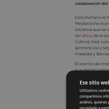
colaboración del
Esta mañana se ha
Medianoche el pró
iniciativa que se
del año
y de la qu
Cultura, José Lui
(primera voz y se
maracas)
y
Berna
El evento del mes
que estará compu
cantados en espec
Ese sitio we
sus melodías lati
Utilizamos cookie
Según Pedro Bartr
compartimos infor
en 2014 y 2016". 
análisis, quiene
las próximas navi
recopilado a parti