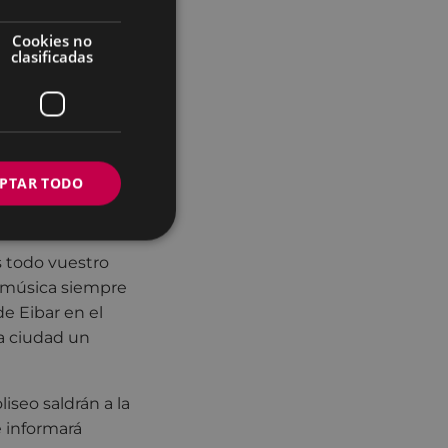
o en fechas
Cookies no
clasificadas
ara trasladarles
estra ciudad y
 y hasta
l". Y, por tanto,
 en este nuevo
PTAR TODO
os oídos de
 todo vuestro
a música siempre
de Eibar en el
a ciudad un
iseo saldrán a la
 informará