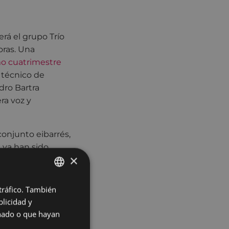
rá el grupo Trío
oras. Una
imo cuatrimestre
l técnico de
dro Bartra
era voz y
conjunto eibarrés,
 ya han sido
×
uevo álbum, con
 tráfico. También
BASQUE
os fueron grabados
licidad y
más entrañables de
SPANISH
onado o que hayan
rrés de Legarre y