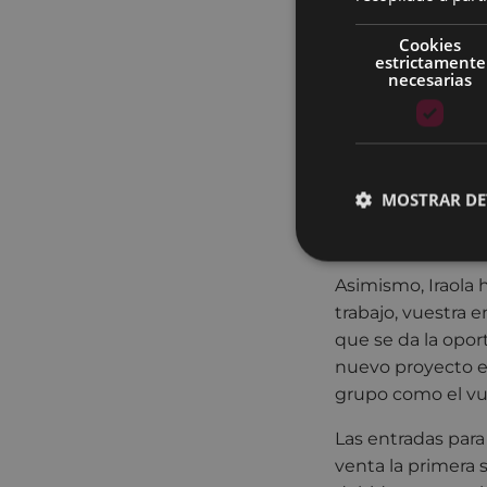
estará a la venta
navideñas.
Cookies
estrictamente
Por su parte, el a
necesarias
que "consciente 
sabedor de que ll
necesario que el 
"
hemos destinado
MOSTRAR DE
proyecto que, se 
muchos de nosotro
Asimismo, Iraola
trabajo, vuestra 
que se da la opor
nuevo proyecto e
grupo como el vu
Las entradas para
venta la primera