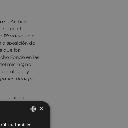
o su Archivo
 el que el
o Plazaola
en el
a disposición de
ma que los
icho Fondo en las
 del mismo; no
or cultural; y
ráfico Benigno
vo municipal
ico que durante
×
 en poco más de 6
ronaeta (1917-
 tráfico. También
BASQUE
en la óptica de