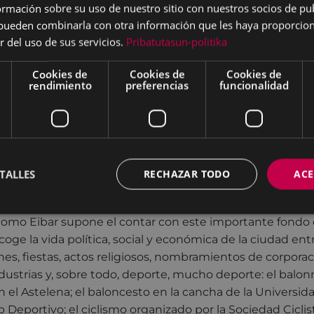
mación sobre su uso de nuestro sitio con nuestros socios de pub
 ciudad de Santander y, tras un breve paso por San Seba
s pueden combinarla con otra información que les haya proporci
sería su esposa, Ramona Aguirre— en el año de 1947 se e
r del uso de sus servicios.
Pribatutasun-politika
n Eibar, en el número 8 de la calle Estación, donde abriría
e óptica y fotografía.
Cookies de
Cookies de
Cookies de
rendimiento
preferencias
funcionalidad
 calle Estación trabajaron también, entre otros, los fotógr
vier Fernández y Martín Romarate.
pal, una vez recibida la documentación, ha elaborado un
TALLES
RECHAZAR TODO
ACE
iquetado las cajas y numerado los negativos, para, así, te
re este legado fotográfico. Hemos podido comprobar la
como Eibar supone el contar con este importante fondo
coge la vida política, social y económica de la ciudad ent
nes, fiestas, actos religiosos, nombramientos de corporac
ustrias y, sobre todo, deporte, mucho deporte: el balo
en el Astelena; el baloncesto en la cancha de la Universida
 Deportivo; el ciclismo organizado por la Sociedad Ciclist