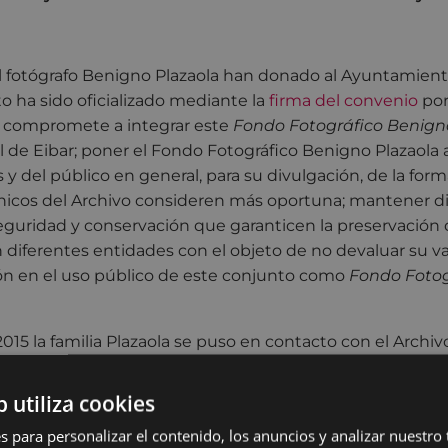
l fotógrafo Benigno Plazaola han donado al Ayuntamient
to ha sido oficializado mediante la
firma del convenio
por
 compromete a integrar este
Fondo Fotográfico Benign
 de Eibar; poner el Fondo Fotográfico Benigno Plazaola 
 y del público en general, para su divulgación, de la for
nicos del Archivo consideren más oportuna; mantener d
eguridad y conservación que garanticen la preservación
n diferentes entidades con el objeto de no devaluar su val
ión en el uso público de este conjunto como
Fondo Fotog
 2015 la familia Plazaola se puso en contacto con el Archi
intención de donar al Ayuntamiento el Archivo fotográf
ños de profesión, Benigno Plazaola, había ido guardando
b utiliza cookies
nían alrededor de 60.000 negativos. Benigno Plazaola Go
s para personalizar el contenido, los anuncios y analizar nuestro
ñate, estudió Óptica en Madrid, se inició en la profesión 