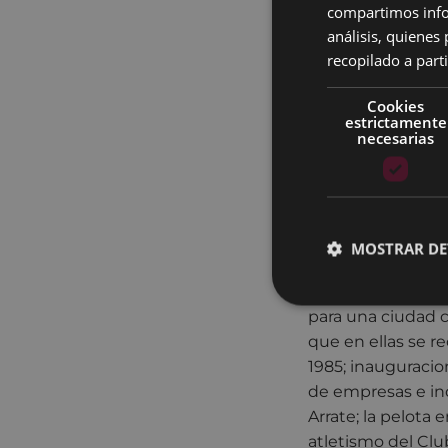
compartimos infor
un familiar en la
análisis, quiene
conoció a la que 
recopilado a parti
Eibar, y es aquí e
establecimiento d
Cookies
estrictamente
En su óptica de la
necesarias
Aguirresarobe, Ja
El Archivo munici
MOSTRAR DE
inventario, ha et
aproximación sob
para una ciudad 
que en ellas se re
1985; inauguracio
de empresas e ind
Arrate; la pelota 
atletismo del Club