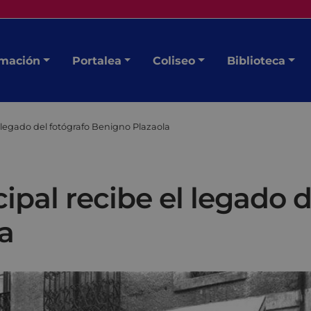
mación
Portalea
Coliseo
Biblioteca
l legado del fotógrafo Benigno Plazaola
ipal recibe el legado d
a