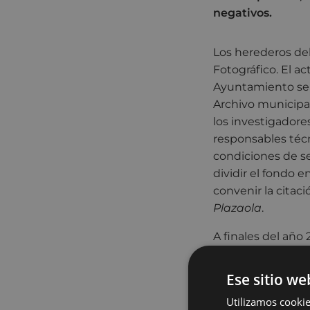
negativos.
Los herederos de
Fotográfico. El ac
Ayuntamiento se
Archivo municipal
los investigadores
responsables téc
condiciones de s
dividir el fondo e
convenir la citac
Plazaola
.
A finales del año
manifestando su 
más de treinta a
Ese sitio we
cajas y que conte
Utilizamos cookie
1988) natural de O