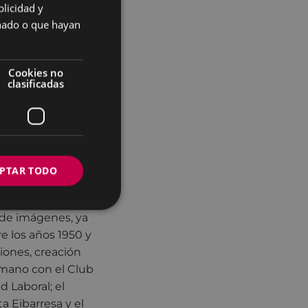
licidad y
stián —donde
SPANISH
onado o que hayan
stableció en
 su
Cookies no
clasificadas
afos Javier
 primer
PTAR TODO
ner una primera
 importancia que
 de imágenes, ya
re los años 1950 y
iones, creación
nmano con el Club
d Laboral; el
a Eibarresa y el