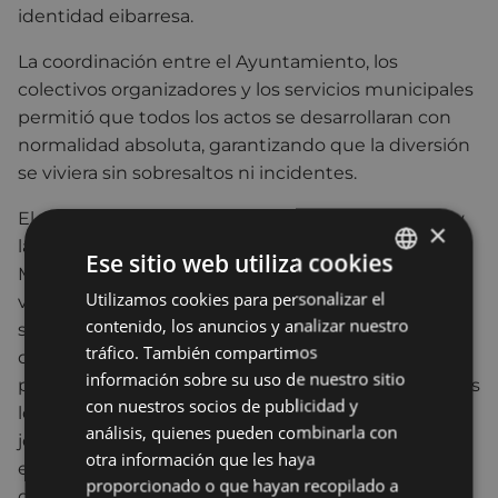
identidad eibarresa.
La coordinación entre el Ayuntamiento, los
colectivos organizadores y los servicios municipales
permitió que todos los actos se desarrollaran con
normalidad absoluta, garantizando que la diversión
se viviera sin sobresaltos ni incidentes.
El alcalde, Jon Iraola ha añadido: “La coordinación y
×
la prevención son clave. Nuestro equipo de Policía
Ese sitio web utiliza cookies
Municipal, junto con los servicios de emergencias y
Utilizamos cookies para personalizar el
BASQUE
voluntarios, ha trabajado de manera impecable. La
contenido, los anuncios y analizar nuestro
seguridad en eventos de gran afluencia no es algo
SPANISH
tráfico. También compartimos
que suceda por casualidad, sino fruto de la
información sobre su uso de nuestro sitio
planificación, la formación y la colaboración de todos
con nuestros socios de publicidad y
los implicados. Que podamos decir que estas
análisis, quienes pueden combinarla con
jornadas se han desarrollado sin ningún incidente
otra información que les haya
es un motivo de orgullo y un ejemplo de cómo
proporcionado o que hayan recopilado a
queremos que sea Eibar: cultural, festiva y segura”.