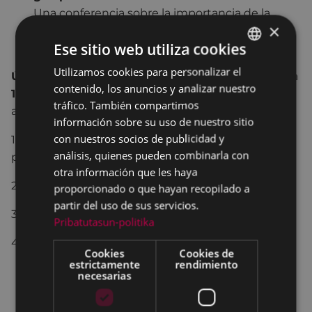
Una conferencia sobre la importancia de la
×
literatura en el desarrollo intelectual, afectivo y
Ese sitio web utiliza cookies
psicológico del niño y de la niña.
Utilizamos cookies para personalizar el
BASQUE
Último día para apuntarse
a las charlas en euskera
contenido, los anuncios y analizar nuestro
19 de febrero
. Disponéis de varias vías para
SPANISH
tráfico. También compartimos
apuntaros:
información sobre su uso de nuestro sitio
con nuestros socios de publicidad y
1) En la escuela, comunicándolo al profesor o
análisis, quienes pueden combinarla con
profesora de vuestro hijo o hija.
otra información que les haya
2) En el mostrador de la Biblioteca Municipal
proporcionado o que hayan recopilado a
partir del uso de sus servicios.
3) En el teléfono 943708437
Pribatutasun-politika
4) E-mail: liburutegia@eibar.eus
Cookies
Cookies de
estrictamente
rendimiento
necesarias