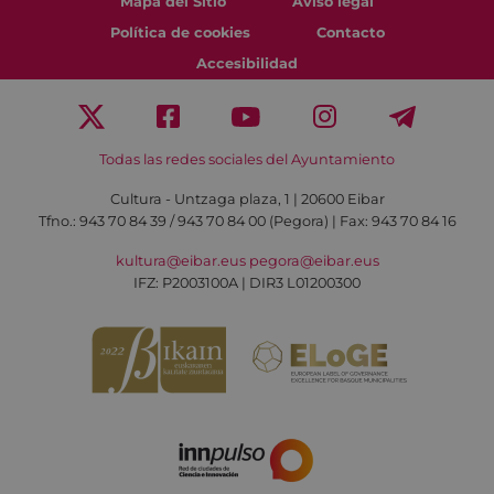
Mapa del Sitio
Aviso legal
Política de cookies
Contacto
Accesibilidad
Todas las redes sociales del Ayuntamiento
Cultura - Untzaga plaza, 1 | 20600 Eibar
Tfno.:
943 70 84 39 / 943 70 84 00 (Pegora)
| Fax: 943 70 84 16
kultura@eibar.eus
pegora@eibar.eus
IFZ: P2003100A | DIR3 L01200300