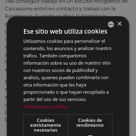
Tras conseguir trabajo en un estudio fotográfico de
Carcassone entró en contacto y trabajó con la
Resistencia. Cuando en 1944 la Gestapo le
×
descubre, vuelve a España trayendo solo una parte
Ese sitio web utiliza cookies
de sus negativos. El grueso de la colección fue
conservado por una familia de Carcassone. En 1946
Utilizamos cookies para personalizar el
BASQUE
se presenta ante las autoridades franquistas y es
contenido, los anuncios y analizar nuestro
SPANISH
juzgado por militancia republicana y depurado. En
tráfico. También compartimos
libertad condicional, su actividad a partir de
información sobre su uso de nuestro sitio
entonces será la fotografía industrial y publicitaria.
con nuestros socios de publicidad y
análisis, quienes pueden combinarla con
En agosto de 1976 recuperó las fotografías y
otra información que les haya
negativos que quedaron en Francia dedicándose el
proporcionado o que hayan recopilado a
autor a partir de 1977 a organizar el archivo en su
partir del uso de sus servicios.
casa de Premiá de Mar. En 1978 la Asociación de
Pribatutasun-politika
prensa le restituyó el carnet, y en 1984 recibió el
Cookies
Cookies de
Premio Nacional de Artes Plásticas.
estrictamente
rendimiento
necesarias