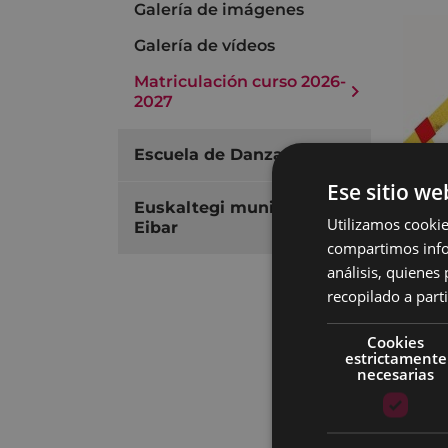
Galería de imágenes
Galería de vídeos
Matriculación curso 2026-
2027
Escuela de Danza
Ese sitio we
Euskaltegi municipal de
Utilizamos cookie
Eibar
compartimos infor
análisis, quiene
recopilado a parti
Cookies
estrictamente
necesarias