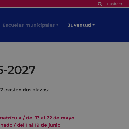
Euskara
Escuelas municipales
Juventud
6-2027
7 existen dos plazos:
atrícula / del 13 al 22 de mayo
do / del 1 al 19 de junio