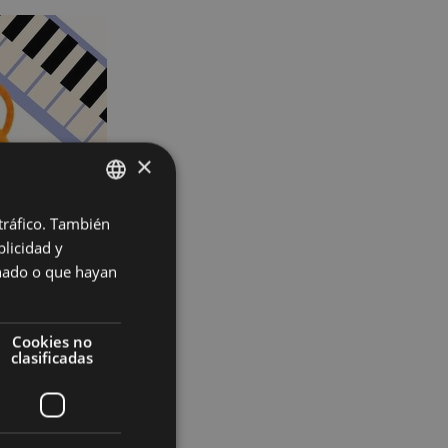
×
 tráfico. También
BASQUE
licidad y
SPANISH
onado o que hayan
Cookies no
clasificadas