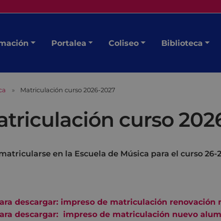
mación
Portalea
Coliseo
Biblioteca
ca
Matriculación curso 2026-2027
triculación curso 202
matricularse en la Escuela de Música para el curso 26-2
ara descargar: impreso de matriculación renovación m
ara descargar: impreso de matriculación nuevo alumna