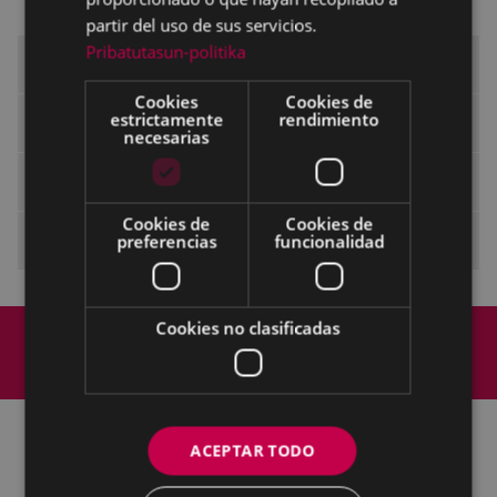
Matriculación curso 2026-2027
partir del uso de sus servicios.
Pribatutasun-politika
Escuela de Cerámica
Cookies
Cookies de
estrictamente
rendimiento
Escuela de Música
necesarias
Escuela de Danza
Cookies de
Cookies de
Euskaltegi municipal de Eibar
preferencias
funcionalidad
Mapa del Sitio
Aviso legal
Cookies no clasificadas
Política de cookies
Contacto
Accesibilidad
ACEPTAR TODO
Todas las redes sociales del Ayuntamiento