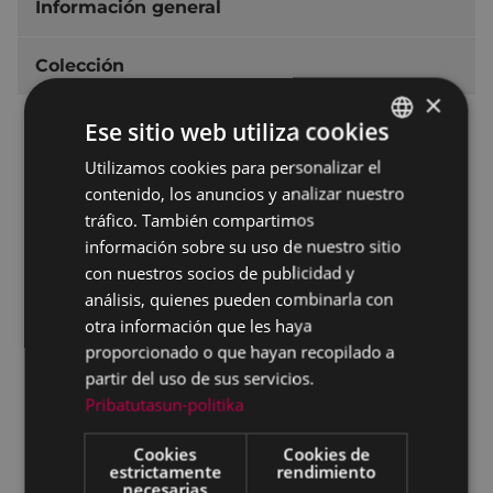
Información general
Colección
×
Nuestro catálogo y tutoriales
Ese sitio web utiliza cookies
Otros catálogos
Utilizamos cookies para personalizar el
BASQUE
contenido, los anuncios y analizar nuestro
Bibliotecas digitales
SPANISH
tráfico. También compartimos
Euskariana
información sobre su uso de nuestro sitio
con nuestros socios de publicidad y
eLiburutegia
análisis, quienes pueden combinarla con
Hispana
otra información que les haya
proporcionado o que hayan recopilado a
Europeana
partir del uso de sus servicios.
Centros de interés
Pribatutasun-politika
Fondo Escuela de Armería
Cookies
Cookies de
estrictamente
rendimiento
Fondo José Antonio Artamendi Muguerza
necesarias