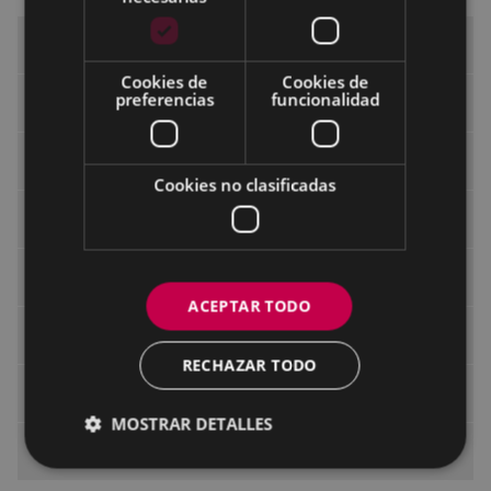
Novedades: libros, películas y discos nuevos
Cookies de
Cookies de
preferencias
funcionalidad
Servicios y usos
Blog de la biblioteca infantil
Cookies no clasificadas
Formación de personas usuarias
Servicios online
ACEPTAR TODO
Guías de lectura y otras publicaciones
RECHAZAR TODO
Recursos en Internet
MOSTRAR DETALLES
Carta de Servicios