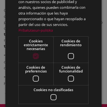
con nuestros socios de publicidad y
análisis, quienes pueden combinarla con
Organizado por el
Ayuntamiento de Eibar
, con la
otra información que les haya
colaboración de la
Asociación Artística de Eibar,
proporcionado o que hayan recopilado a
pueden participar
todos y todas las artistas
que lo
partir del uso de sus servicios.
deseen, con
tema
de
libre
elección y
todas las
Pribatutasun-politika
técnicas
de pintura. Es condición indispensable
realizar la
obra del natural
y en el espacio de
Cookies
Cookies de
estrictamente
rendimiento
tiempo y lugar indicados.
necesarias
*Inscripción y sellado de lienzos y papeles: de 9 a 11
de la mañana en el patio del Ayuntamiento (Plaza
Cookies de
Cookies de
de Unzaga,1)
preferencias
funcionalidad
*Entrega de obras en el exterior del Ayuntamiento
hasta la una y media de la tarde (13:30 horas),
Cookies no clasificadas
+para más información
pulsa aquí