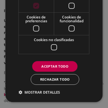
IBUPROFENO
Cookies de
Cookies de
Una historia de sexo, drogas, rock and roll,
preferencias
funcionalidad
enfermedad, violencia, prostitución, vandalismo,
muerte y, por supuesto, de amor, todo
ello acompañado de música en directo.Una
Cookies no clasificadas
tragicomedia sórdida en la que un grupo de
seres humanos fracasados, torpes, perdedores,
frustrados, desgastados y maltratados por la
vida, provocan ternura y compasión.
ACEPTAR TODO
Entrada: 10 € / 7 € COLISEOAREN LAGUNA
RECHAZAR TODO
*Anticipadamente en la taquilla del teatro COLISEO,
los lunes y viernes de 17:30 a 19:30 horas y en
MOSTRAR DETALLES
kutxabank
y una hora antes del inicio en la taquilla
del teatro.