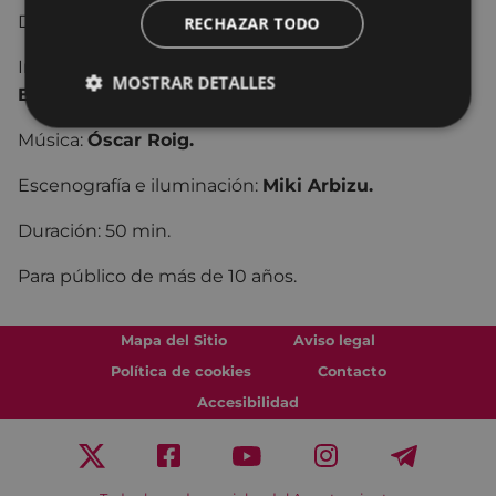
Dirección:
Jokin Oregi.
RECHAZAR TODO
Intérpretes:
Carles Pijuan /Emiliano Pardo,
MOSTRAR DETALLES
Emiliano Pardo/Enric Blasi.
Música:
Óscar Roig.
Escenografía e iluminación:
Miki Arbizu.
Duración: 50 min.
Para público de más de 10 años.
Mapa del Sitio
Aviso legal
Política de cookies
Contacto
Accesibilidad