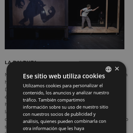
LA BALDUFA
×
Ese sitio web utiliza cookies
Miguel quiere recuperar la memoria de su padre, un
hombre al que todo el mundo llamaba “Ogro”.
Utilizamos cookies para personalizar el
BASQUE
Durante muchísimos años no ha sabido nada sobre
contenido, los anuncios y analizar nuestro
SPANISH
él. Ahora en su madurez, recibe la visita de un
tráfico. También compartimos
hombre que ha compartido celda con su padre en
información sobre su uso de nuestro sitio
la cárcel y lleva una carta para él. De esa manera,
con nuestros socios de publicidad y
descubre la historia no contada. Descubre a un ogro
análisis, quienes pueden combinarla con
solitario y oscuro, en cuyo corazón guarda aún un
otra información que les haya