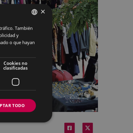
×
 tráfico. También
BASQUE
licidad y
SPANISH
onado o que hayan
Cookies no
clasificadas
PTAR TODO