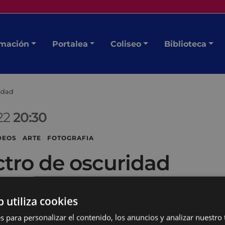
mación
Portalea
Coliseo
Biblioteca
ridad
22
20:30
DEOS ARTE FOTOGRAFIA
ctro de oscuridad
b utiliza cookies
s para personalizar el contenido, los anuncios y analizar nuestro