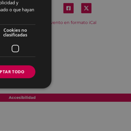
licidad y
SPANISH
onado o que hayan
Descargar el evento en formato iCal
Cookies no
clasificadas
PTAR TODO
Accesibilidad