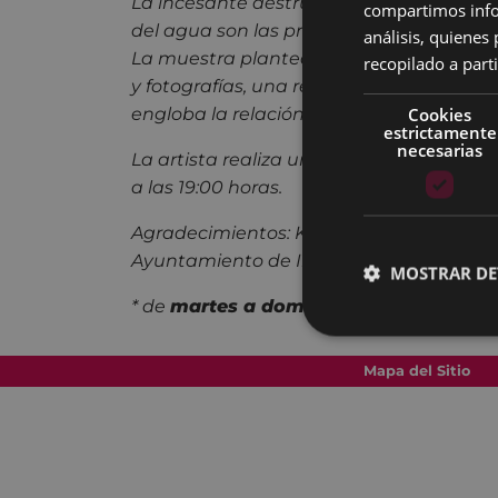
La incesante destrucción del bosque y la
compartimos infor
del agua son las premisas de esta expos
análisis, quiene
La muestra plantea, a través de instalac
recopilado a parti
y fotografías, una reflexión en torno a 
Cookies
engloba la relación de la humanidad con
estrictamente
necesarias
La artista realiza una visita guiada el m
a las 19:00 horas.
Agradecimientos: Kutxa Fundazioa, Mus
Ayuntamiento de Irún.
MOSTRAR DE
* de
martes a domingo
18:30 – 20:
Mapa del Sitio