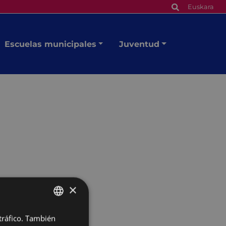
Euskara
Escuelas municipales
Juventud
×
 tráfico. También
BASQUE