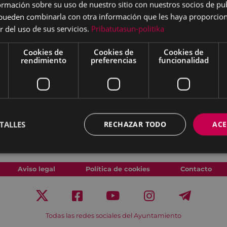
 privatización y escasez
mación sobre su uso de nuestro sitio con nuestros socios de pub
ición de
Pilar Soberón
.
s pueden combinarla con otra información que les haya proporci
iones, videos, esculturas
r del uso de sus servicios.
Pribatutasun-politika
la grave problemática que
Cookies de
Cookies de
Cookies de
 la naturaleza.
rendimiento
preferencias
funcionalidad
iércoles 28 de septiembre
eo San Telmo - Donostia,
TALLES
RECHAZAR TODO
ACE
30
Aviso legal
Política de cookies
Contacto
Todas las redes sociales del Ayuntamiento