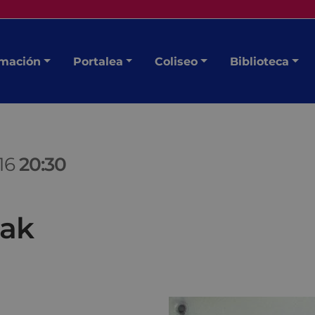
mación
Portalea
Coliseo
Biblioteca
016
20:30
zak