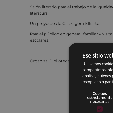
Salón literario para el trabajo de la iguald
literatura.
Un proyecto de Galtzagorri Elkartea.
Para el público en general, familiar y visit
escolares.
Ese sitio we
Organiza: Biblioteca JUAN SAN MARTIN
Utilizamos cookie
compartimos infor
análisis, quiene
recopilado a parti
Cookies
estrictamente
necesarias