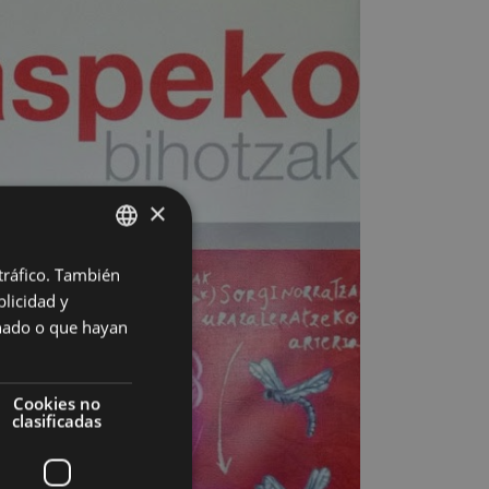
×
 tráfico. También
BASQUE
licidad y
SPANISH
onado o que hayan
Cookies no
clasificadas