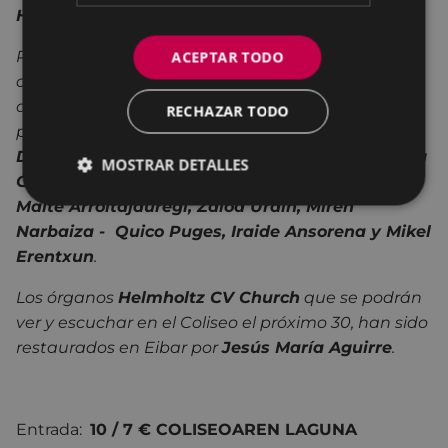
Helmholtz.
Lo denominaron modelo
“church”.
Para esta cita tan especial se ha diseñado un
ACEPTAR TODO
atractivo cartel cuyas interpretaciones estarán
acompañadas por un órgano
Helmholtz
con la
RECHAZAR TODO
participación de
Juan Luis Aguirre y Kezka
Dantza Taldea, Mikel Azpiroz y Elkano Browning
MOSTRAR DETALLES
Cream, Julián Maeso, Olatz Salvador, MZM -
Maite Arroitajauregi, Zaloa Urain, Miren
Narbaiza - Quico Puges, Iraide Ansorena y Mikel
Erentxun
.
Los órganos
Helmholtz CV Church
que se podrán
ver y escuchar en el Coliseo el próximo 30, han sido
restaurados en Eibar por
Jesús María Aguirre
.
Entrada:
10 / 7 € COLISEOAREN LAGUNA