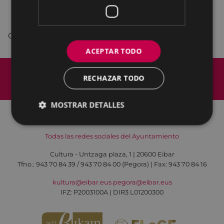
verbena
con
Tukan Taldea
y
grupo de baile
Beheko Tokia.
Organiza: Beheko Tokia.
ACEPTAR TODO
Mapa del Sitio
Aviso legal
RECHAZAR TODO
Política de cookies
Contacto
Accesibilidad
MOSTRAR DETALLES
Todas las redes sociales del Ayuntamiento
Cultura - Untzaga plaza, 1 | 20600 Eibar
Tfno.:
943 70 84 39 / 943 70 84 00 (Pegora)
| Fax: 943 70 84 16
kultura@eibar.eus
pegora@eibar.eus
IFZ: P2003100A | DIR3 L01200300