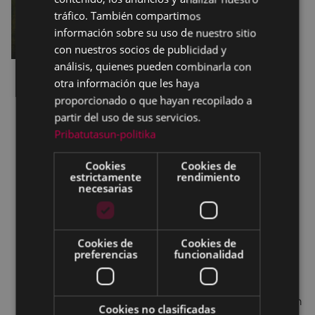
SPANISH
tráfico. También compartimos
información sobre su uso de nuestro sitio
con nuestros socios de publicidad y
análisis, quienes pueden combinarla con
otra información que les haya
a las 12:00 horas, en el parque de la calle
proporcionado o que hayan recopilado a
Carmen, Campeonato de
toka y rana
.
partir del uso de sus servicios.
a las 18:00 horas, en el parque de la calle
Pribatutasun-politika
Carmen, actuación musical del grupo
Mariachi
Ismael.
Cookies
Cookies de
estrictamente
rendimiento
a las 19:30 horas, representación de la obra
necesarias
“Ganas de reñir”
a cargo del grupo de teatro
La Novena
,
dirigido por
Ernesto Barrutia.
A las 20:00 horas,
recital de poesía
, “
Eres tu
Cookies de
Cookies de
Eibar”.
preferencias
funcionalidad
a las 20:30 horas, en Beheko Tokia
grupo de
baile Beheko Tokia.
a las 21:45 horas, en el parque de la calle Carmen
Cookies no clasificadas