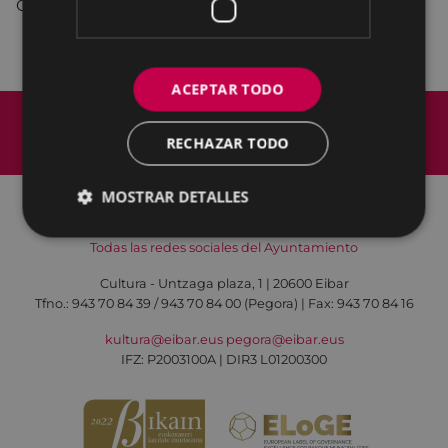
Organiza: Asociación Filatélica Arrate
ACEPTAR TODO
Mapa del Sitio
Aviso legal
Política de cookies
Contacto
RECHAZAR TODO
Accesibilidad
MOSTRAR DETALLES
Todas las redes sociales del Ayuntamiento
Cultura - Untzaga plaza, 1 | 20600 Eibar
Tfno.:
943 70 84 39 / 943 70 84 00 (Pegora)
| Fax: 943 70 84 16
kultura@eibar.eus
pegora@eibar.eus
IFZ: P2003100A | DIR3 L01200300