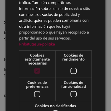
tráfico. También compartimos
información sobre su uso de nuestro sitio
con nuestros socios de publicidad y
análisis, quienes pueden combinarla con
XLVI Exposición filatélica
otra información que les haya
proporcionado o que hayan recopilado a
Matasello dedicado al 75 aniversario de la
partir del uso de sus servicios.
Sociedad Deportiva Eibar.
Pribatutasun-politika
Cookies
Cookies de
estrictamente
rendimiento
H
orario especial
:
necesarias
lunes – viernes 18:00 - 20:00 / sábado, domingo
12:00-14:00 18:00-20:00
Cookies de
Cookies de
preferencias
funcionalidad
Para más información
pulsa aquí
Cookies no clasificadas