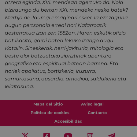
atzera eginda, XVI. mendean agertuko da. Nola
biziraungo du bertan XXI. mendeko neska batek?
Martija de Jauregi emaginari esker. Ia ezezaguna
dugun pertsonaia erreal hori Nafarroatik
desterratua izan zen 1582an. Haren eskutik ofizio
bat ikasita, garai baten lekuko izango dugu
Katalin. Sineskerak, herri-jakituria, mitologia eta
beste alor batzuetako zipriztinak abentura
geografiko eta espiritual batean barrena. Eta
horiek apailatuz, bortizkeria, iruzurra,
samurtasuna, ausardia, amodioa, saldukeria eta
leialtasuna.
Mapa del Sitio
Aviso legal
Política de cookies
Contacto
Accesibilidad