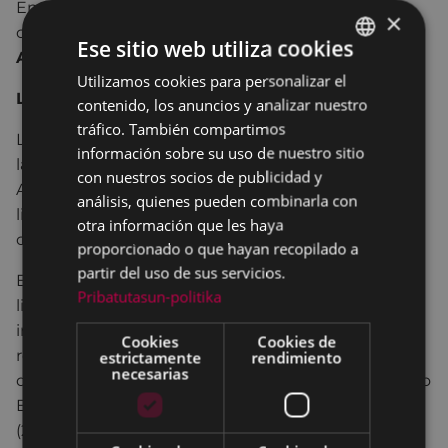
En esta actividad que se lleva a cabo en
×
colaboración con etakitto Euskara Elkartea,
Ainhoa
Ese sitio web utiliza cookies
Aldazabal
será la encargada de dirigir la sesión.
Utilizamos cookies para personalizar el
BASQUE
La autora
contenido, los anuncios y analizar nuestro
SPANISH
tráfico. También compartimos
Lekeitio, 1962. Escritora vasca que ha destacado en
información sobre su uso de nuestro sitio
las áreas de poesía y literatura infantil y juvenil.
con nuestros socios de publicidad y
Actualmente se dedica en exclusiva a la creación
análisis, quienes pueden combinarla con
literaria, la traducción y las actividades relacionadas
otra información que les haya
con la escritura.
proporcionado o que hayan recopilado a
partir del uso de sus servicios.
Entre sus obras más destacadas se encuentran el
Pribatutasun-politika
libro de poesía "Azala kodea" (2001) y la obra literaria
infantil y juvenil "Itsaslabarreko etxea" (2002). Ha
Cookies
Cookies de
recibido numerosos premios, entre ellos el Premio
estrictamente
rendimiento
necesarias
de la Crítica a la poesía en euskera (2001) y el Premio
Euskadi de literatura infantil y juvenil en euskera
(2002). En 2021, ganó el Premio Nacional de Poesía