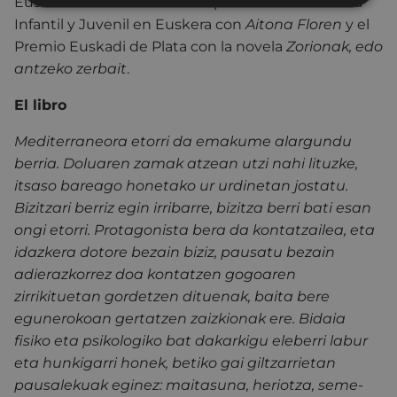
Euskadi de Literatura en el apartado de Literatura
Infantil y Juvenil en Euskera con
Aitona Floren
y el
Premio Euskadi de Plata con la novela
Zorionak, edo
antzeko zerbait
.
El libro
Mediterraneora etorri da emakume alargundu
berria. Doluaren zamak atzean utzi nahi lituzke,
itsaso bareago honetako ur urdinetan jostatu.
Bizitzari berriz egin irribarre, bizitza berri bati esan
ongi etorri. Protagonista bera da kontatzailea, eta
idazkera dotore bezain biziz, pausatu bezain
adierazkorrez doa kontatzen gogoaren
zirrikituetan gordetzen dituenak, baita bere
egunerokoan gertatzen zaizkionak ere. Bidaia
fisiko eta psikologiko bat dakarkigu eleberri labur
eta hunkigarri honek, betiko gai giltzarrietan
pausalekuak eginez: maitasuna, heriotza, seme-