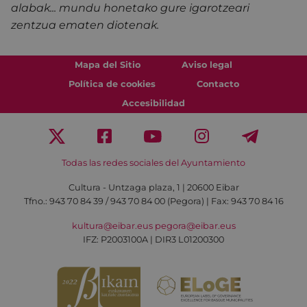
alabak... mundu honetako gure igarotzeari
zentzua ematen diotenak.
Mapa del Sitio
Aviso legal
Política de cookies
Contacto
Accesibilidad
Todas las redes sociales del Ayuntamiento
Cultura - Untzaga plaza, 1 | 20600 Eibar
Tfno.:
943 70 84 39 / 943 70 84 00 (Pegora)
| Fax: 943 70 84 16
kultura@eibar.eus
pegora@eibar.eus
IFZ: P2003100A | DIR3 L01200300