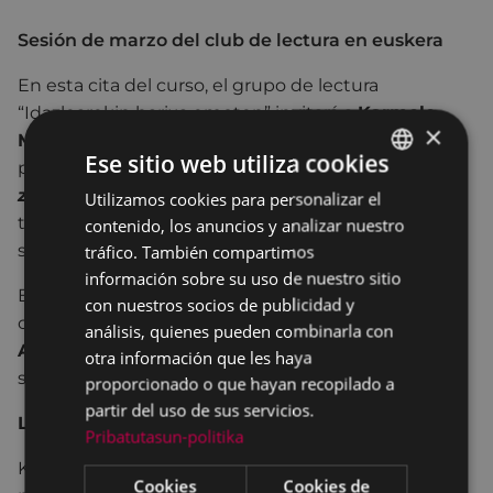
Sesión de marzo del club de lectura en euskera
En esta cita del curso, el grupo de lectura
“Idazlearekin harixa emoten” invitará a
Karmele
×
Mitxelena Etxebeste
, que estará con nosotros/as
Ese sitio web utiliza cookies
para hablar sobre su libro
Zoriona, edo antzeko
zerbait
, por lo que tendremos ocasión de hacer
Utilizamos cookies para personalizar el
BASQUE
todas las preguntas y comentarios que queramos
contenido, los anuncios y analizar nuestro
SPANISH
sobre el mismo.
tráfico. También compartimos
información sobre su uso de nuestro sitio
En esta actividad que se lleva a cabo en
con nuestros socios de publicidad y
colaboración con
etakitto Euskara Elkartea
,
análisis, quienes pueden combinarla con
Ainhoa Aldazabal
será la encargada de dirigir la
otra información que les haya
sesión.
proporcionado o que hayan recopilado a
partir del uso de sus servicios.
La autora
Pribatutasun-politika
Karmele Mitxelena Etxebeste (Oiartzun, 1988) es
Cookies
Cookies de