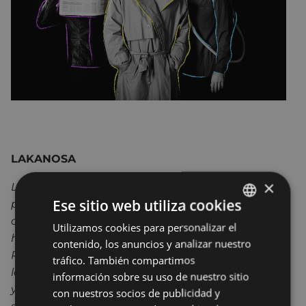
L
AKANOSA
×
La compañía
Lakanosa
presenta su primer
Ese sitio web utiliza cookies
proyecto teatral, una comedia con estética de
cine negro. La agilidad con la que se narra la
Utilizamos cookies para personalizar el
BASQUE
historia es clave para atrapar al espectador.
contenido, los anuncios y analizar nuestro
SPANISH
Rubén es un genio en horas bajas, un Da Vinci de
tráfico. También compartimos
las redes sociales, creador del negro del whatsapp
información sobre su uso de nuestro sitio
y de los memes de Chuck Norris ,que ha sido
con nuestros socios de publicidad y