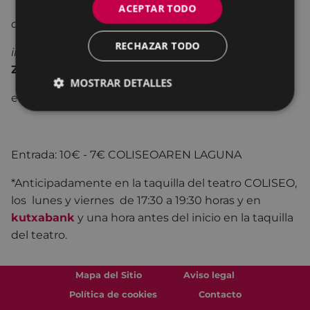
ACEPTAR TODO
dramaturgia
Jon Zabal
RECHAZAR TODO
intérpretes
Javier Antón, Gorka Martín, Jon
Zabal
MOSTRAR DETALLES
en
castellano -
85 min.
Entrada: 10€ - 7€ COLISEOAREN LAGUNA
*Anticipadamente en la taquilla del teatro COLISEO,
los lunes y viernes de 17:30 a 19:30 horas y en
kutxabank
y una hora antes del inicio en la taquilla
del teatro.
Mapa del Sitio
Aviso legal
Política de cookies
Contacto