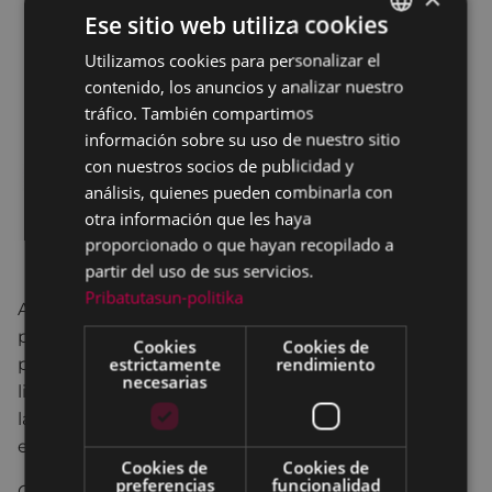
Ese sitio web utiliza cookies
Utilizamos cookies para personalizar el
BASQUE
contenido, los anuncios y analizar nuestro
SPANISH
tráfico. También compartimos
información sobre su uso de nuestro sitio
con nuestros socios de publicidad y
análisis, quienes pueden combinarla con
otra información que les haya
proporcionado o que hayan recopilado a
partir del uso de sus servicios.
Pribatutasun-politika
AMONA JOXEPA viene a animar las fiestas del
pueblo. Pero también esta vez tendrá un problema
Cookies
Cookies de
estrictamente
rendimiento
porque no encuentra algo. De repente aparece el
necesarias
libro mágico. Entonces, como es un DÍA ESPECIAL,
la AMONA JOXEPA contará su historia de un modo
especial… a través de las MARIONETAS.
Cookies de
Cookies de
preferencias
funcionalidad
Contará la historia de dos zorros, GORRIXKA y