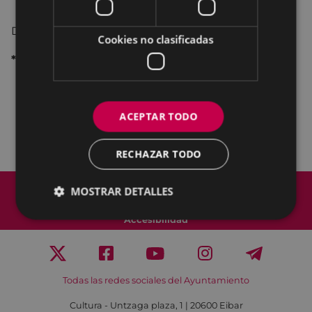
Documental de
Egoitz Elduayen.
Cookies no clasificadas
*ENTRADAS CON INVITACIÓN
En la taquilla del teatro Coliseo, lunes y
viernes de 17:30 a 19:30 y media hora antes
ACEPTAR TODO
del inicio.
K
utxabank
RECHAZAR TODO
Mapa del Sitio
Aviso legal
MOSTRAR DETALLES
Política de cookies
Contacto
Accesibilidad
Todas las redes sociales del Ayuntamiento
Cultura - Untzaga plaza, 1 | 20600 Eibar