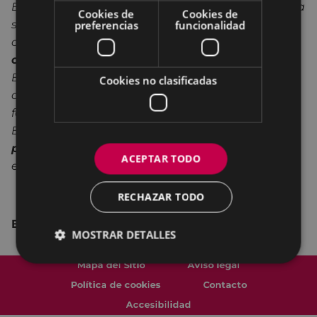
Eibarko Koro Gaztea ya que después del programa
Cookies de
Cookies de
se siguió trabajando temas de música actual con
preferencias
funcionalidad
coreografía.
En 2016 estrenó su primer musical
original en Eibar “Forjarien Kanta”
, junto con
Eibarko Musika Banda, y esta experiencia le dio la
Cookies no clasificadas
oportunidad de añadir al canto la interesante
faceta de la interpretación. Bajo la dirección de
Elena Martin Lapeyra,
más de 100 jóvenes han
pasado por este coro juvenil
con
ACEPTAR TODO
edadescomprendidas entre los 14 y 20 años.
RECHAZAR TODO
Entrada: 5 €
MOSTRAR DETALLES
Mapa del Sitio
Aviso legal
Política de cookies
Contacto
Accesibilidad