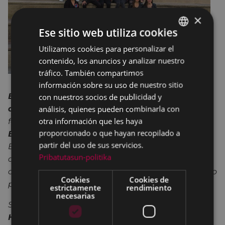
×
Ese sitio web utiliza cookies
Utilizamos cookies para personalizar el
BASQUE
contenido, los anuncios y analizar nuestro
SPANISH
tráfico. También compartimos
información sobre su uso de nuestro sitio
Eibarko Koro Gaztea celebra su décimo
con nuestros socios de publicidad y
análisis, quienes pueden combinarla con
aniversario
y ha preparado un concierto para
otra información que les haya
festejarlo. Surgió en 2009, en el seno de la
Musika
proporcionado o que hayan recopilado a
Eskola Juan Bautista Gisasola de Eibar
.
partir del uso de sus servicios.
Entonces se hizo un llamamiento a jóvenes a los
Pribatutasun-politika
que les gustaba cantar y después de unas
cuantas pruebas se formó un grupo vocal reducido
Cookies
Cookies de
pero con mucha ilusión.
estrictamente
rendimiento
necesarias
Sin duda, el paso por el programa de ETB 1
“Oh
Happy day”
definió bastante el repertorio de