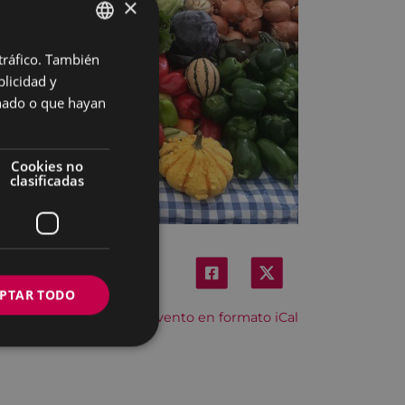
×
 tráfico. También
BASQUE
licidad y
SPANISH
onado o que hayan
Cookies no
clasificadas
PTAR TODO
Descargar el evento en formato iCal