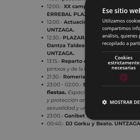
12:00.-
XX campeonato de aizkolaris
Ese sitio we
ERREBAL PLAZIA.
Utilizamos cookie
12:00.-
Actuación de bertsolaris, triki
compartimos infor
UNTZAGA.
análisis, quiene
12:30.-
PLAZARA DANTZARA ERROM
recopilado a parti
Dantza Taldea
con los trikitilaris
Jain
UNTZAGA.
Cookies
13:15.-
Reparto de los premios de lo
estrictamente
necesarias
pintxos y de la Feria de San Andrés.
U
21:30.-
Romería
con
Zatekeen
.
UNTZ
23:00 - 02:00.-
SEXUBIZI. Programa 
fiestas.
Espacio móvil que ofrece in
y protección ante las agresiones d
MOSTRAR DE
sexualidad y unas relaciones sanas.
23:00.-
Ganibet taldea
.
UNTZAGA.
00:40.-
DJ Gorku y Beato. UNTZAGA