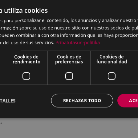
 de San Andrés.
b utiliza cookies
s para personalizar el contenido, los anuncios y analizar nuestro
tilaris y pasacalle.
mación sobre su uso de nuestro sitio con nuestros socios de pub
s pueden combinarla con otra información que les haya proporci
ERIA
a cargo de Kezka
r del uso de sus servicios.
Pribatutasun-politika
aga eta Narbaiza
.
Cookies de
Cookies de
Cookies de
s concursos
de carteles,
rendimiento
preferencias
funcionalidad
NTZAGA.
AGA.
de prevención en
formación, asesoramiento
e género promoviendo una
TALLES
RECHAZAR TODO
ACE
UNTZAGA.
.