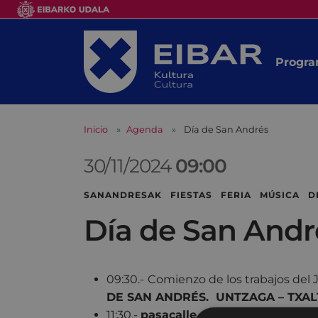
Progra
Inicio
Agenda
Día de San Andrés
30/11/2024
09:00
SANANDRESAK FIESTAS FERIA MÚSICA 
Día de San Andr
09:30.-
Comienzo de los trabajos del 
DE SAN ANDRÉS.
UNTZAGA – TXAL
11:30.-
pasacalle de la banda de txis