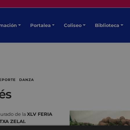
mación
Portalea
Coliseo
Biblioteca
DEPORTE DANZA
és
Jurado de la
XLV FERIA
TXA ZELAI.
tularis Usartza.