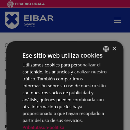
05/06/2018
20:00
×
-
Ese sitio web utiliza cookies
08/06/2018
21:30
Utilizamos cookies para personalizar el
BASQUE
DANZA
contenido, los anuncios y analizar nuestro
SPANISH
tráfico. También compartimos
Danza Contemporánea de
información sobre su uso de nuestro sitio
Eibar
con nuestros socios de publicidad y
análisis, quienes pueden combinarla con
TEATRO COLISEO
otra información que les haya
proporcionado o que hayan recopilado a
partir del uso de sus servicios.
Espectáculo de fín de curso
.
Pribatutasun-politika