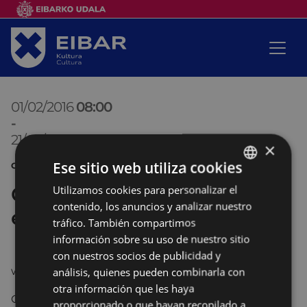
01/02/2016
08:00
-
21/02/2016
20:00
×
Ese sitio web utiliza cookies
CONCURSO EUSKERA
Concurso de piropos en
Utilizamos cookies para personalizar el
BASQUE
contenido, los anuncios y analizar nuestro
euskera
SPANISH
tráfico. También compartimos
información sobre su uso de nuestro sitio
con nuestros socios de publicidad y
www.eibar.eus/eu/kultura
análisis, quienes pueden combinarla con
otra información que les haya
Concurso para elegir el mejor piropo
proporcionado o que hayan recopilado a