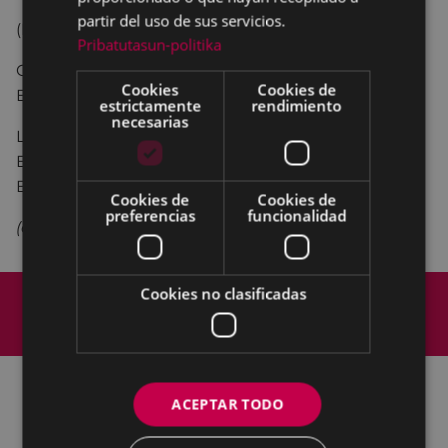
partir del uso de sus servicios.
(Plazo presentación piropos)
Pribatutasun-politika
Organizan: los euskaltegis y el Ayuntamiento de
Cookies
Cookies de
Eibar.
estrictamente
rendimiento
necesarias
Lugar de presentación: AEK (eibar@aek.eus),
Euskaltegi Municipal (euskaltegia@eibar.eus) y
Biblioteca municipal.
Cookies de
Cookies de
preferencias
funcionalidad
(en euskera)
Mapa del Sitio
Aviso legal
Cookies no clasificadas
Política de cookies
Contacto
Accesibilidad
ACEPTAR TODO
Todas las redes sociales del Ayuntamiento