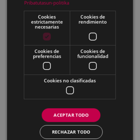
Pribatutasun-politika
Ficha técnica
Cookies
Cookies de
2022 85 min. Rusia
estrictamente
rendimiento
necesarias
Animación
Apta para todos los públicos y especialmente
recomendada para la infancia
Cookies de
Cookies de
preferencias
funcionalidad
Dirección:
Grigoriy Vozhaki
Película promocionada. Descuento de 1,5
€ en las entradas de las sesiones de las
Cookies no clasificadas
17:00 horas
ACEPTAR TODO
RECHAZAR TODO