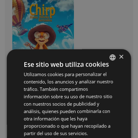
×
Ese sitio web utiliza cookies
Utilizamos cookies para personalizar el
BASQUE
contenido, los anuncios y analizar nuestro
SPANISH
tráfico. También compartimos
información sobre su uso de nuestro sitio
EGUNA
ORDUA
ARETOA
con nuestros socios de publicidad y
Sábado 14
17:00
SALA 1
análisis, quienes pueden combinarla con
otra información que les haya
Domingo
17:00
TEATRO -
proporcionado o que hayan recopilado a
15
ANTZOKIA
partir del uso de sus servicios.