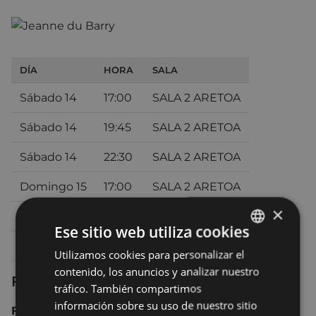
DÍA
HORA
SALA
Sábado 14
17:00
SALA 2 ARETOA
Sábado 14
19:45
SALA 2 ARETOA
Sábado 14
22:30
SALA 2 ARETOA
Domingo 15
17:00
SALA 2 ARETOA
×
Domingo 15
20:00
SALA 2 ARETOA
Ese sitio web utiliza cookies
Lunes 16
19:30
SALA 2 ARETOA
Utilizamos cookies para personalizar el
BASQUE
contenido, los anuncios y analizar nuestro
SPANISH
Ficha técnica
tráfico. También compartimos
información sobre su uso de nuestro sitio
Francia 2023 116 min.