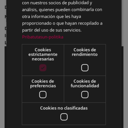
con nuestros socios de publicidad y
Drama.
análisis, quienes pueden combinarla con
otra información que les haya
No recomendada para menores de 12 años.
proporcionado o que hayan recopilado a
Dirección: M
aïwenn.
partir del uso de sus servicios.
Intérpretes:
Maïwenn
,
Johnny Depp
,
Benjamin
Pribatutasun-politika
Lavernhe
.
Cookies
Cookies de
estrictamente
rendimiento
necesarias
Cookies de
Cookies de
preferencias
funcionalidad
Cookies no clasificadas