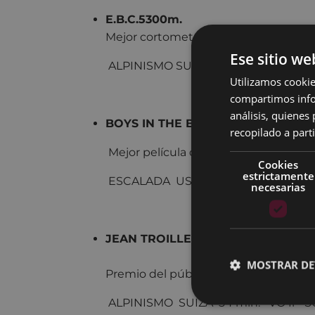
E.B.C.5300m.
Mejor cortometraje BMFF 2016
Ese sitio we
ALPINISMO SUIZA 15 min. VOSes/e
Utilizamos cookie
compartimos infor
análisis, quiene
BOYS IN THE BUGS
recopilado a parti
Mejor película de escalada BMFF 201
Cookies
estrictamente
ESCALADA USA 18 min. VO en SUBT 
necesarias
JEAN TROILLET, TOUJOURS 
MOSTRAR DE
Premio del público BMFF 2016
ALPINISMO SUIZA 54 min. VO fr SU