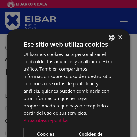
×
Ese sitio web utiliza cookies
08/04/2016
19:00
-
23:00
Utilizamos cookies para personalizar el
BASQUE
ARRATE KULTUR ELKARTEA BERTSOLARIS
contenido, los anuncios y analizar nuestro
SPANISH
tráfico. También compartimos
Bertso Afaria
información sobre su uso de nuestro sitio
con nuestros socios de publicidad y
análisis, quienes pueden combinarla con
Bertsolaris: Sustrai Colina y Agin Laburu
otra información que les haya
proporcionado o que hayan recopilado a
Propone los temas: Mikel Arrillaga
partir del uso de sus servicios.
Pribatutasun-politika
Organizado por: Arrate Kultur Elkartea
Lugar: Kultu Taberna
Cookies
Cookies de