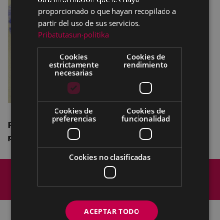
proporcionado o que hayan recopilado a
partir del uso de sus servicios.
Pribatutasun-politika
Cookies
Cookies de
estrictamente
rendimiento
necesarias
Cookies de
Cookies de
preferencias
funcionalidad
Festival de danza de fín de curso grabado, sin
público.
Cookies no clasificadas
Mapa del Sitio
Aviso legal
Política de cookies
Contacto
Accesibilidad
ACEPTAR TODO