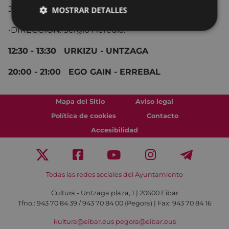
Juanan Lucena, Sergio Heredia.
MOSTRAR DETALLES
•DIRECCIÓN: Sergio Heredia.
12:30 - 13:30 URKIZU - UNTZAGA
20:00 - 21:00 EGO GAIN - ERREBAL
Mapa del Sitio
Aviso legal
Política de cookies
Contacto
Accesibilidad
Todas las redes sociales del Ayuntamiento
Cultura - Untzaga plaza, 1 | 20600 Eibar
Tfno.:
943 70 84 39 / 943 70 84 00 (Pegora)
| Fax: 943 70 84 16
kultura@eibar.eus
pegora@eibar.eus