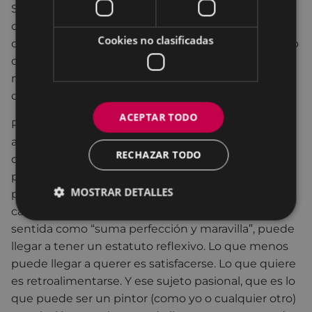
Si esas sensaciones pueden estar en el origen o la
causa de mi proceso creador, a esas sensaciones le
Cookies no clasificadas
doy, quiera o no, un cierto sesgo, un sesgo, que creo
que es consecuencia, tiene que ver, con la mayor o
menor pasión que ponga o sienta en la realización
de una obra.
ACEPTAR TODO
Por otra parte, la pasión no significa, creo yo, deseo,
amor, goce, sino algo más ambivalente. Nos dicen
RECHAZAR TODO
que la pasión quiere un imposible, la pasión
produce insatisfacción, padecimiento e infelicidad
MOSTRAR DETALLES
pero todo ello no como una imperfección o una
carencia o una falta. Esta imperfección puede ser
sentida como “suma perfección y maravilla”, puede
llegar a tener un estatuto reflexivo. Lo que menos
puede llegar a querer es satisfacerse. Lo que quiere
es retroalimentarse. Y ese sujeto pasional, que es lo
que puede ser un pintor (como yo o cualquier otro)