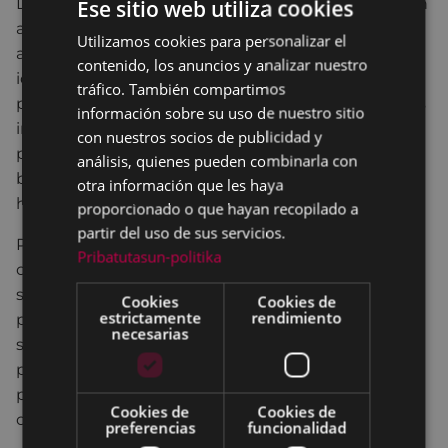
De esta forma, a la hora de relacionar mi pintura con
Ese sitio web utiliza cookies
algo la relacionaría con dos cosas que tienen ese
Utilizamos cookies para personalizar el
BASQUE
algo de flujo vital del acto pictórico con el que me
contenido, los anuncios y analizar nuestro
SPANISH
identifico. Con las sensaciones en general y la
tráfico. También compartimos
pasión en particular, con toda esa gama de sucesos
información sobre su uso de nuestro sitio
irracionales que ocurren, a veces, en el acto
con nuestros socios de publicidad y
pictórico, con esa especie de lógica paradójica
análisis, quienes pueden combinarla con
basada en analogías y contradicciones de la que
otra información que les haya
hablan algunos autores.
proporcionado o que hayan recopilado a
partir del uso de sus servicios.
Por un lado, entonces las sensaciones. Pinto, como
Pribatutasun-politika
otros muchos pintores/as, sensaciones y pinto con
sensaciones. Creo que en general todos nosotros
Cookies
Cookies de
estrictamente
rendimiento
podemos ser una especie de receptáculo de
necesarias
sensaciones. A veces es el punto de partida de un
proyecto artístico. Aunque este varíe en el propio
proceso, puede ser una especie de principio
Cookies de
Cookies de
organizativo.
preferencias
funcionalidad