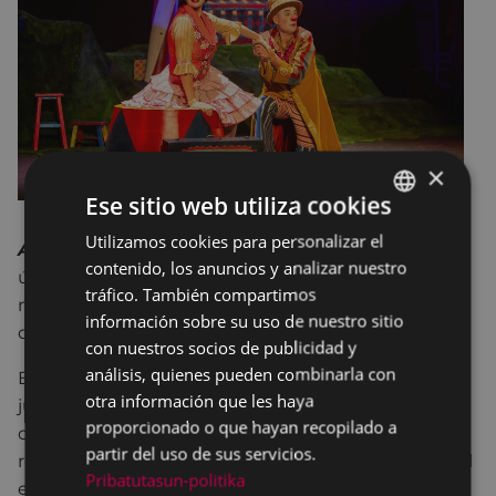
×
Ese sitio web utiliza cookies
Utilizamos cookies para personalizar el
BASQUE
A la gloria con Gloria Fuertes
es la tercera y
contenido, los anuncios y analizar nuestro
última entrega de la trilogía sobre la poeta
SPANISH
tráfico. También compartimos
madrileña que Teatro de Malta, lleva realizando
información sobre su uso de nuestro sitio
desde 2003.
con nuestros socios de publicidad y
análisis, quienes pueden combinarla con
Esta tercera obra se vuelve a concebir como un
otra información que les haya
juego clownesco en el que los personajes ya
proporcionado o que hayan recopilado a
conocidos, Doña Pito Piturra y el Señor Antropelli,
partir del uso de sus servicios.
recrean parte del universo poético de la escritora. El
Pribatutasun-politika
escenario es un agradable prado verde donde los