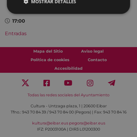
MOSTRAR DETALLES
17:00
Entradas
Mapa del Sitio
Aviso legal
Política de cookies
Contacto
Accesibilidad
Todas las redes sociales del Ayuntamiento
Cultura - Untzaga plaza, 1 | 20600 Eibar
Tfno.:
943 70 84 39 / 943 70 84 00 (Pegora)
| Fax: 943 70 84 16
kultura@eibar.eus
pegora@eibar.eus
IFZ: P2003100A | DIR3 L01200300