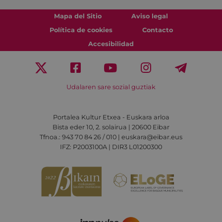
Mapa del Sitio
Aviso legal
Política de cookies
Contacto
Accesibilidad
Udalaren sare sozial guztiak
Portalea Kultur Etxea - Euskara arloa
Bista eder 10, 2. solairua | 20600 Eibar
Tfnoa.: 943 70 84 26 / 010 | euskara@eibar.eus
IFZ: P2003100A | DIR3 L01200300