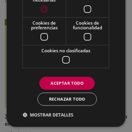
13/07/2026
Cookies de
Cookies de
preferencias
funcionalidad
Cookies no clasificadas
ACEPTAR TODO
RECHAZAR TODO
MOSTRAR DETALLES
36 jóvenes de Debabarrena han participado
en el curso de monitor/a de tiempo libre