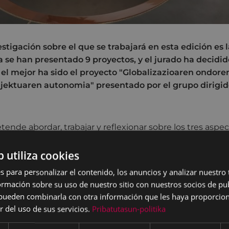
stigación sobre el que se trabajará en esta edición es la
a se han presentado 9 proyectos, y el jurado ha decidid
l mejor ha sido el proyecto "Globalizazioaren ondoren
ujektuaren autonomia" presentado por el grupo dirigi
tende abordar, trabajar y reflexionar sobre los tres aspe
la postglobalización desde tres ámbitos diferentes de la fi
ilosofía del sujeto, epistemología). Los ganadores confían 
b utiliza cookies
mas complejos y exigentes, se trate de ensayos que pued
s para personalizar el contenido, los anuncios y analizar nuestro
 interesada en el tema.
mación sobre su uso de nuestro sitio con nuestros socios de pub
s pueden combinarla con otra información que les haya proporci
entar la investigación en euskera
r del uso de sus servicios.
Pribatutasun-politika
e Eibar, consciente de la importancia de impulsar la in