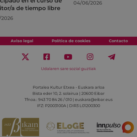
icipado en el curso de
04/06/2026
tor/a de tiempo libre
/2026
Aviso legal
Política de cookies
Contacto
Udalaren sare sozial guztiak
Portalea Kultur Etxea - Euskara arloa
Bista eder 10, 2. solairua | 20600 Eibar
Tfnoa.: 943 70 84 26 / 010 | euskara@eibar.eus
IFZ: P2003100A | DIR3 L01200300