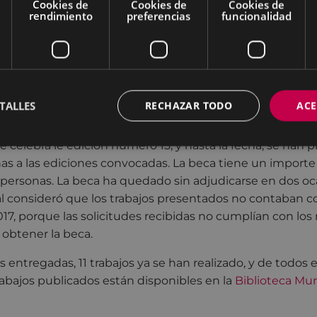
Cookies de
Cookies de
Cookies de
ormalización del idioma, publica la Beca Juan San Martin
rendimiento
preferencias
funcionalidad
ipal de la beca es fomentar la investigación en euskera, p
ulsar trabajos de investigación sobre los temas que el 
Martín trabajó a lo largo de su vida y homenajear así a J
TALLES
RECHAZAR TODO
ACE
Beca Juan San Martín
se celebra le edición número 15, y hasta la fecha, se han
nas a las ediciones convocadas. La beca tiene un importe
2 personas. La beca ha quedado sin adjudicarse en dos oc
l consideró que los trabajos presentados no contaban co
017, porque las solicitudes recibidas no cumplían con los 
 obtener la beca.
 entregadas, 11 trabajos ya se han realizado, y de todos e
rabajos publicados están disponibles en la
Biblioteca Mun