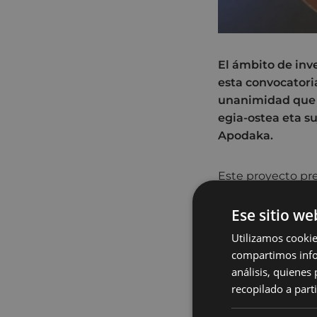
El ámbito de inve
esta convocatori
unanimidad que e
egia-ostea eta s
Apodaka.
Este proyecto pre
significativos de 
de la filosofía, f
Ese sitio we
tratándose de te
Utilizamos cookie
persona que esté
compartimos infor
análisis, quiene
El objetivo, fom
recopilado a parti
El Ayuntamiento d