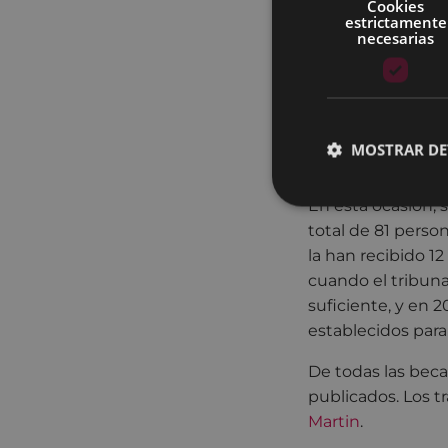
Cookies
euskera para la n
estrictamente
2001.
necesarias
El objetivo princ
especialmente imp
eibarrés Juan San 
MOSTRAR DE
Recorrido de la 
En esta ocasión, 
total de 81 perso
la han recibido 1
cuando el tribuna
suficiente, y en 2
establecidos para
De todas las becas
publicados. Los t
Martin
.