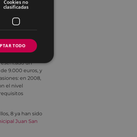
Cookies no
 desde el año
clasificadas
ero
investigador
uanito.
PTAR TODO
 presentado un
 de 9.000 euros, y
asiones: en 2008,
n el nivel
requisitos
llos, 8 ya han sido
icipal Juan San