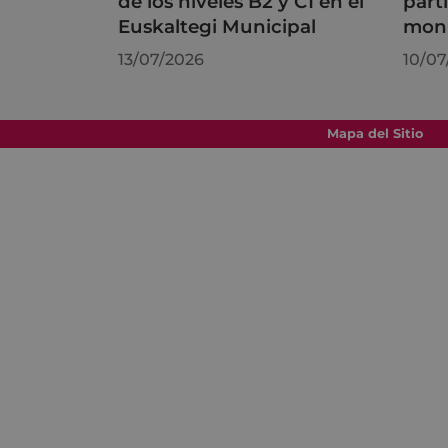
de los niveles B2 y C1 en el
part
Euskaltegi Municipal
moni
13/07/2026
10/07
Mapa del Sitio