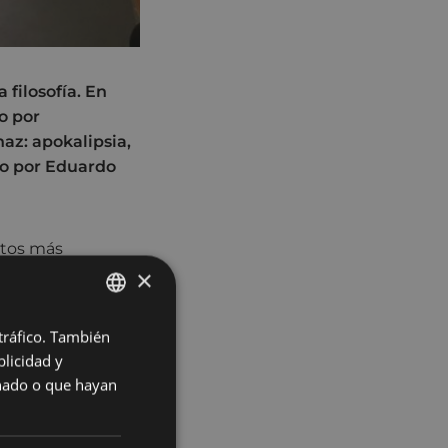
 filosofía. En
o por
az: apokalipsia,
do por Eduardo
ctos más
×
losofía (historia
en que, aun
a leer cualquier
 tráfico. También
BASQUE
licidad y
SPANISH
onado o que hayan
vestigación en